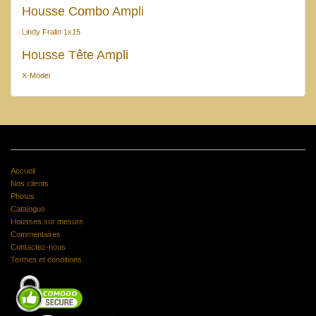
Housse Combo Ampli
Lindy Fralin 1x15
Housse Tête Ampli
X-Model
Accueil
Nos clients
Photos
Catalogue
Housses sur mesure
Commentaires
Contactez-nous
Termes et conditions