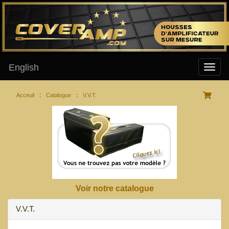
English
Acceuil
:
Catalogue
:
V.V.T.
Voir notre catalogue
V.V.T.